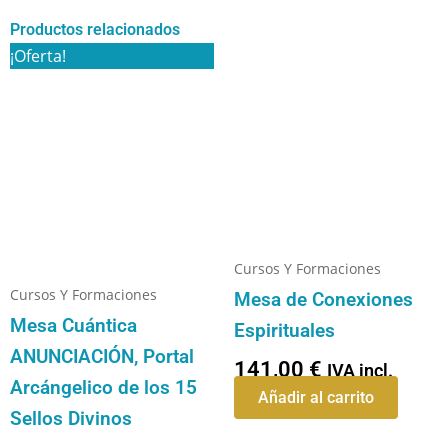
Productos relacionados
El
El
¡Oferta!
precio
precio
original
actual
era:
es:
333,00 €.
297,00 €.
Cursos Y Formaciones
Cursos Y Formaciones
Mesa de Conexiones
Mesa Cuántica
Espirituales
ANUNCIACIÓN, Portal
141,00
€
IVA incl.
Arcángelico de los 15
Añadir al carrito
Sellos Divinos