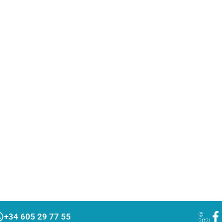
F
I
©
+34 605 29 77 55‬
2025