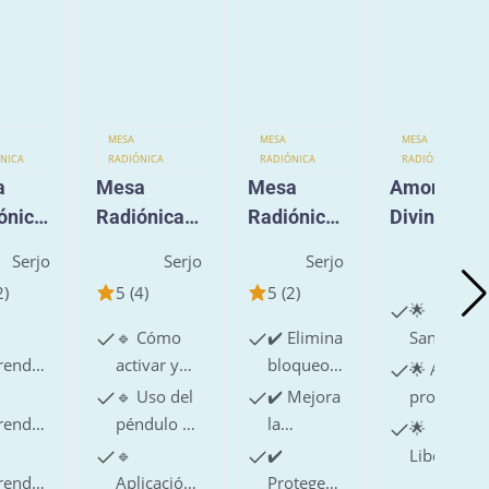
MESA
MESA
MESA
NICA
RADIÓNICA
RADIÓNICA
RADIÓNICA
a
Mesa
Mesa
Amor
ónica
Radiónica
Radiónica
Divino
y
Cuántica
Conexión
Serjo
Serjo
Serjo
Serjo
"
Purificació
Segura
2)
5 (4)
5 (2)
n Total
🌟
🔹 Cómo
✔️ Elimina
Sanación
renderás
activar y
bloqueos
de
🌟 Amor
traer
trabajar
y
relaciones
🔹 Uso del
✔️ Mejora
propio y
osperidad
con la
distorsiones
y vínculos
renderás
péndulo y
la
autoestim
🌟
onómica
Mesa
en la
emocional
ctivar
del
precisión
🔹
✔️
Liberación
Radiónica
información.
biómetro
del
renderás
Aplicación
Protege
de