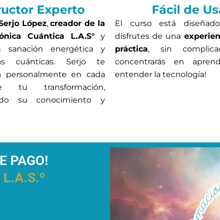
ructor Experto
Fácil de Us
Serjo López
,
creador de la
El curso está diseñad
nica Cuántica L.A.S°
y
disfrutes de una
experien
n sanación energética y
práctica
, sin complicac
tas cuánticas. Serjo te
concentrarás en apren
á personalmente en cada
entender la tecnología!
 tu transformación,
ndo su conocimiento y
E PAGO!
L.A.S.º