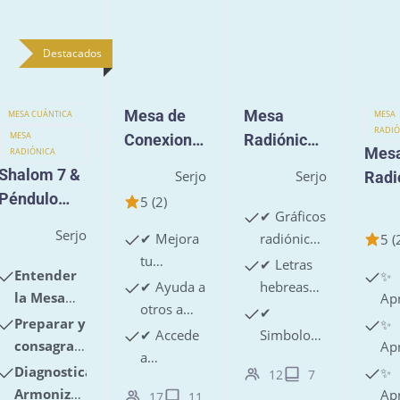
Destacados
Mesa de
Mesa
MESA CUÁNTICA
MESA
RADIÓ
MESA
Conexione
Radiónica
Mes
RADIÓNICA
s
CREACIÓN
Shalom 7 &
Serjo
Serjo
Radi
Espirituale
Péndulo
"Oro 
5 (2)
s
✔ Gráficos
Hebreo
Miel
Serjo
✔ Mejora
radiónicos
5 (
tu
de alta
✔ Letras
Entender
✨
conexión
vibración.
✔ Ayuda a
hebreas
la Mesa
Ap
con tus
otros a
sagradas
✔
Radiónica
a a
Preparar y
✨
guías
sanar y
como
✔ Accede
Simbología
Shalom7
pr
consagrar
Ap
espirituales.
encontrar
Aleph,
a
como la
ec
tu
a a
Diagnosticar,
✨
12
7
claridad.
conectándote
herramientas
Estrella de
y
Péndulo
tu
Armonizar
Ap
17
11
con la