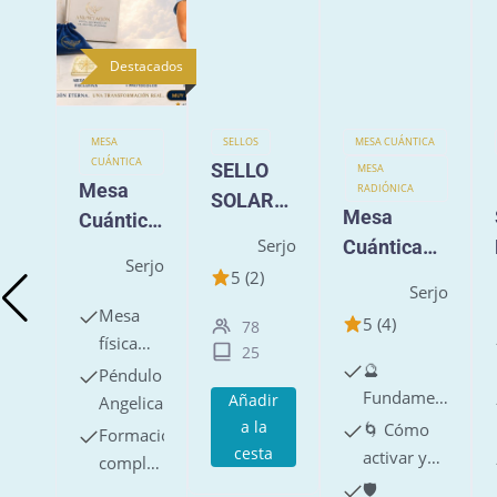
Destacados
MESA
SELLOS
MESA CUÁNTICA
CUÁNTICA
SELLO
MESA
Mesa
RADIÓNICA
SOLAR
Mesa
Cuántica
DE URIEL
Serjo
Cuántica
AnuncIAc
–
Serjo
Escudo
5 (2)
ión,
CÓDIGO
Serjo
Celestial
Portal
Mesa
AURUM
5 (4)
78
Arcángel
física
25
ico de los
🔮
exclusiva
Péndulo
Fundamentos
de alta
15 Sellos
Añadir
Angelical
del Escudo
vibración
a la
Divinos
🌀 Cómo
Formación
Celestial:
cesta
activar y
completa
origen,
consagrar
🛡️
en vídeo