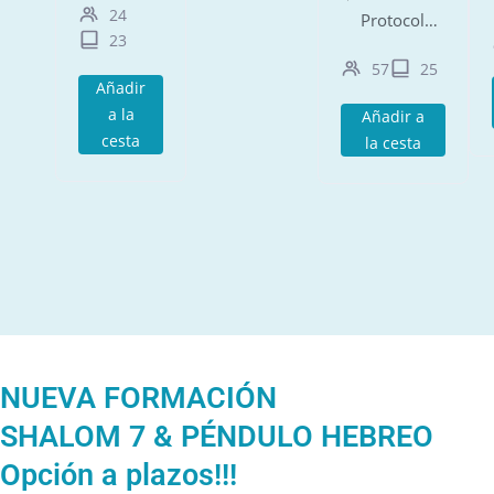
símbolos y
24
la mesa
Protocolos
su
23
para elevar
de
conexión
57
25
su
protección
Añadir
con la
vibración.
y defensa
a la
Añadir a
protección
energética
cesta
la cesta
cuántica.
para
personas,
hogares,
negocios y
situaciones.
NUEVA FORMACIÓN
SHALOM 7 & PÉNDULO HEBREO
Opción a plazos!!!