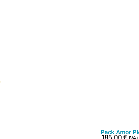
s
Pack Amor Pl
185,00
€
IVA i